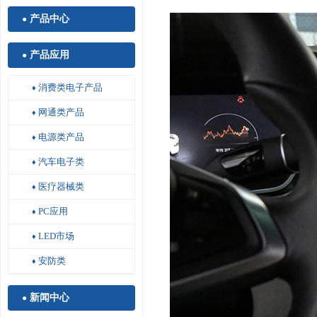
产品中心
●
产品应用
●
消费类电子产品
♦
网通类产品
♦
电源类产品
♦
汽车电子类
♦
医疗器械类
♦
PC应用
♦
LED市场
♦
安防类
♦
新闻中心
●