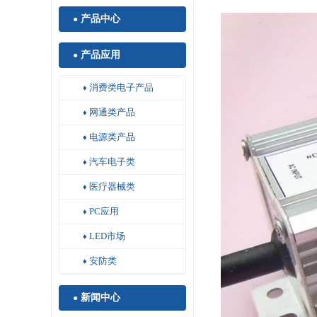
产品中心
●
产品应用
●
消费类电子产品
♦
网通类产品
♦
电源类产品
♦
汽车电子类
♦
医疗器械类
♦
PC应用
♦
LED市场
♦
安防类
♦
新闻中心
●